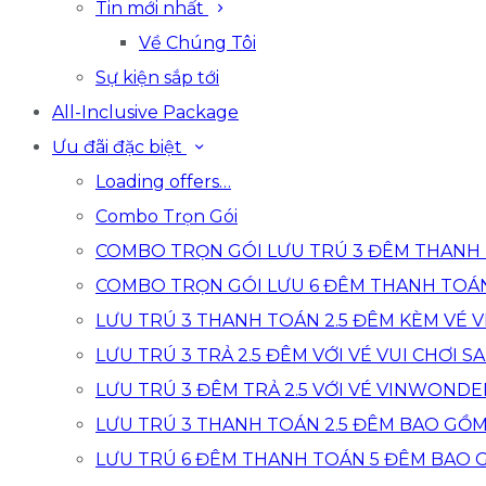
Tin mới nhất
Về Chúng Tôi
Sự kiện sắp tới
All-Inclusive Package
Ưu đãi đặc biệt
Loading offers…
Combo Trọn Gói
COMBO TRỌN GÓI LƯU TRÚ 3 ĐÊM THANH 
COMBO TRỌN GÓI LƯU 6 ĐÊM THANH TOÁ
LƯU TRÚ 3 THANH TOÁN 2.5 ĐÊM KÈM VÉ
LƯU TRÚ 3 TRẢ 2.5 ĐÊM VỚI VÉ VUI CHƠI SA
LƯU TRÚ 3 ĐÊM TRẢ 2.5 VỚI VÉ VINWONDE
LƯU TRÚ 3 THANH TOÁN 2.5 ĐÊM BAO GỒ
LƯU TRÚ 6 ĐÊM THANH TOÁN 5 ĐÊM BAO 