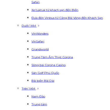
Safari
Xe tuktuk từ khách sạn đến Biển
Đưa đón Vinbus từ Cảng Bãi Vòng đến Khách Sạn
Dưới 1 KM
VinWonders
VinSafari
Grandworld
Trung Tâm Ẩm Thực Corona
Sòng bài Corona Casino
Sân Golf Phú Quốc
Bãi biển Bãi Dài
Trên 1 KM
Nam Đảo
Trung tâm