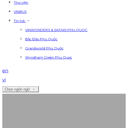
Thư viện
VINBUS
Tin tức
VINWONDERS & SAFARI PHU QUOC
Bắc Đảo Phú Quốc
Grandworld Phú Quốc
Wyndham Green Phu Quoc
en
vi
Chọn ngôn ngữ