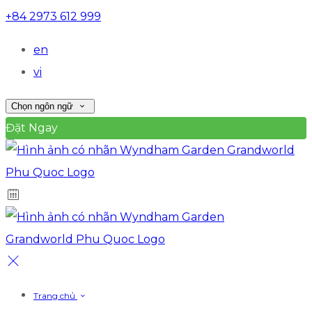
+84 2973 612 999
en
vi
Chọn ngôn ngữ
Đặt Ngay
Trang chủ