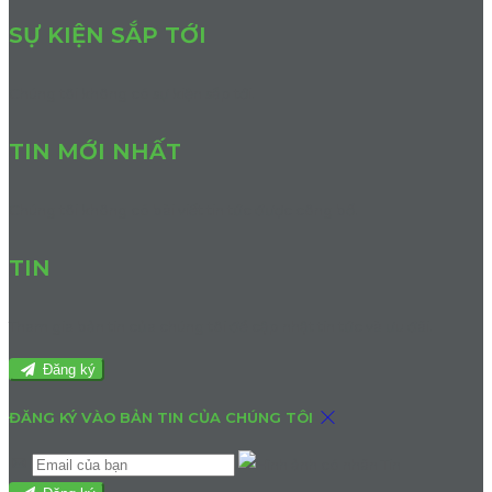
SỰ KIỆN SẮP TỚI
Chúng tôi không có sự kiện sắp tới.
TIN MỚI NHẤT
Chúng tôi không có bài viết tin tức được công bố.
TIN
Tham gia bản tin của chúng tôi để cập nhật tin tức và ưu đãi.
Đăng ký
ĐĂNG KÝ VÀO BẢN TIN CỦA CHÚNG TÔI