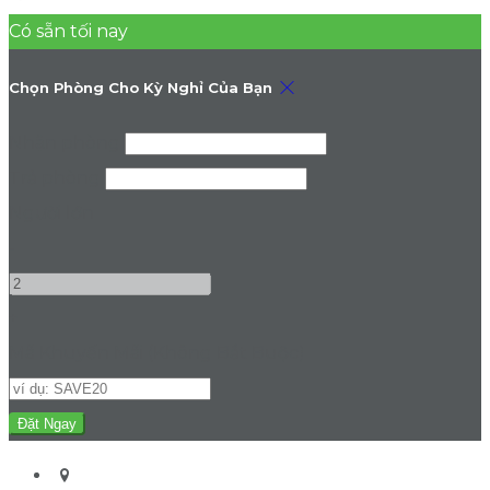
Có sẵn tối nay
Chọn Phòng Cho Kỳ Nghỉ Của Bạn
Nhận phòng
Trả phòng
Người lớn
-
+
Mã Khuyến Mãi
(
Không Bắt Buộc
)