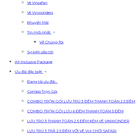
Vé Vinsafari
Vé Vinwonders
Khuyến Mãi
Tin mới nhất
Về Chúng Tôi
Sự kiện sắp tới
All-Inclusive Package
Ưu đãi đặc biệt
Đang tải ưu đãi…
Combo Trọn Gói
COMBO TRỌN GÓI LƯU TRÚ 3 ĐÊM THANH TOÁN 2.5 ĐÊM
COMBO TRỌN GÓI LƯU 6 ĐÊM THANH TOÁN 5 ĐÊM
LƯU TRÚ 3 THANH TOÁN 2.5 ĐÊM KÈM VÉ VINWONDER
LƯU TRÚ 3 TRẢ 2.5 ĐÊM VỚI VÉ VUI CHƠI SAFARI