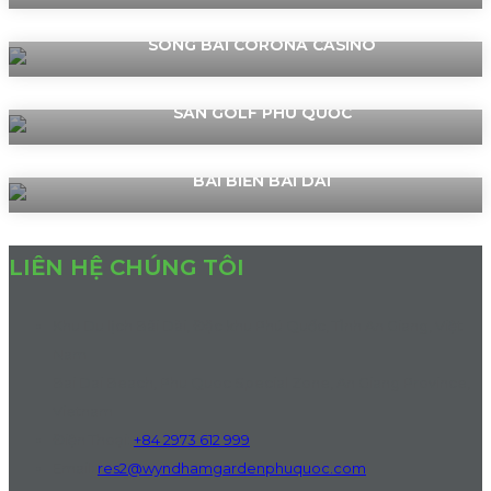
SÒNG BÀI CORONA CASINO
SÂN GOLF PHÚ QUỐC
BÃI BIỂN BÃI DÀI
LIÊN HỆ CHÚNG TÔI
Khu Du lịch Bãi Dài, Đặc khu Phú Quốc, Tỉnh An Giang, Việt
Nam
Bai Dai Beach, Phu Quoc Special Zone, An Giang Province,
Vietnam
Điện Thoại
:
+84 2973 612 999
Email:
res2@wyndhamgardenphuquoc.com