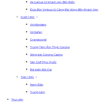
Xe tuktuk từ khách sạn đến Biển
Đưa đón Vinbus từ Cảng Bãi Vòng đến Khách Sạn
Dưới 1 KM
VinWonders
VinSafari
Grandworld
Trung Tâm Ẩm Thực Corona
Sòng bài Corona Casino
Sân Golf Phú Quốc
Bãi biển Bãi Dài
Trên 1 KM
Nam Đảo
Trung tâm
Thư viện