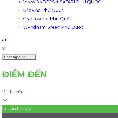
VINWONDERS & SAFARI PHU QUOC
Bắc Đảo Phú Quốc
Grandworld Phú Quốc
Wyndham Green Phu Quoc
en
vi
Chọn ngôn ngữ
ĐIỂM ĐẾN
Di chuyển
Có sẵn tối nay