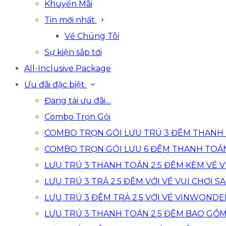
Khuyến Mãi
Tin mới nhất
Về Chúng Tôi
Sự kiện sắp tới
All-Inclusive Package
Ưu đãi đặc biệt
Đang tải ưu đãi…
Combo Trọn Gói
COMBO TRỌN GÓI LƯU TRÚ 3 ĐÊM THANH 
COMBO TRỌN GÓI LƯU 6 ĐÊM THANH TOÁ
LƯU TRÚ 3 THANH TOÁN 2.5 ĐÊM KÈM VÉ
LƯU TRÚ 3 TRẢ 2.5 ĐÊM VỚI VÉ VUI CHƠI SA
LƯU TRÚ 3 ĐÊM TRẢ 2.5 VỚI VÉ VINWONDE
LƯU TRÚ 3 THANH TOÁN 2.5 ĐÊM BAO GỒ