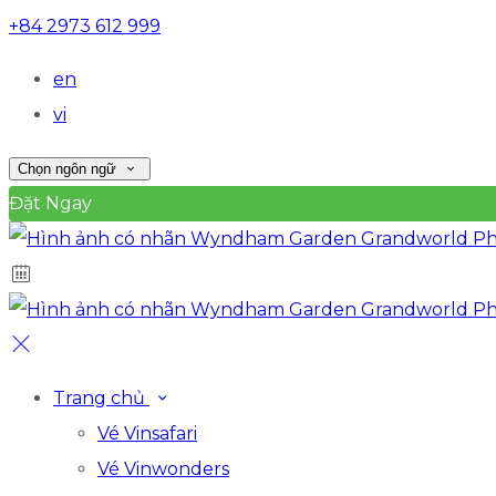
+84 2973 612 999
en
vi
Chọn ngôn ngữ
Đặt Ngay
Trang chủ
Vé Vinsafari
Vé Vinwonders