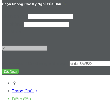
Chọn Phòng Cho Kỳ Nghỉ Của Bạn
Nhận phòng
Trả phòng
Người lớn
-
+
Mã Khuyến Mãi
(
Không Bắt Buộc
)
Trang Chủ
Điểm đến