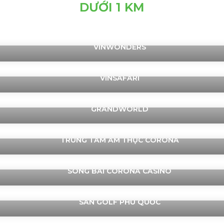
DƯỚI 1 KM
VINWONDERS
VINSAFARI
GRANDWORLD
TRUNG TÂM ẨM THỰC CORONA
SÒNG BÀI CORONA CASINO
SÂN GOLF PHÚ QUỐC