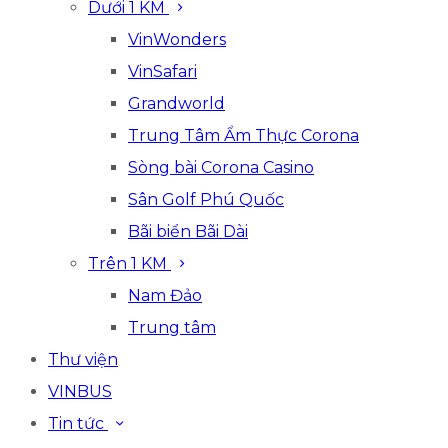
Dưới 1 KM
VinWonders
VinSafari
Grandworld
Trung Tâm Ẩm Thực Corona
Sòng bài Corona Casino
Sân Golf Phú Quốc
Bãi biển Bãi Dài
Trên 1 KM
Nam Đảo
Trung tâm
Thư viện
VINBUS
Tin tức