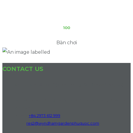
100
Bàn chơi
CONTACT US
Khu Du lịch Bãi Dài, Đặc khu Phú Quốc, Tỉnh An Giang, Việt
Nam
Bai Dai Beach, Phu Quoc Special Zone, An Giang Province,
Vietnam
Phone:
+84 2973 612 999
Email:
res2@wyndhamgardenphuquoc.com