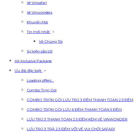
Vé Vinsafari
Vé Vinwonders
Khuyến Mãi
Tin mới nhất
Về Chúng Tôi
Sự kiện sắp tới
All-Inclusive Package
Ưu đãi đặc biệt
Loading offers…
Combo Trọn Gói
COMBO TRỌN GÓI LƯU TRÚ 3 ĐÊM THANH TOÁN 2.5 ĐÊM
COMBO TRỌN GÓI LƯU 6 ĐÊM THANH TOÁN 5 ĐÊM
LƯU TRÚ 3 THANH TOÁN 2.5 ĐÊM KÈM VÉ VINWONDER
LƯU TRÚ 3 TRẢ 2.5 ĐÊM VỚI VÉ VUI CHƠI SAFARI