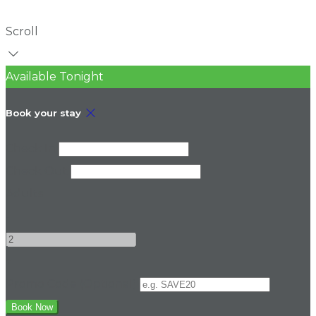
Scroll
Available Tonight
Book your stay
Check In
Check Out
Adults
-
+
Promo Code (Optional)