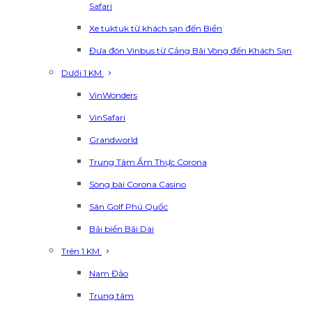
Safari
Xe tuktuk từ khách sạn đến Biển
Đưa đón Vinbus từ Cảng Bãi Vòng đến Khách Sạn
Dưới 1 KM
VinWonders
VinSafari
Grandworld
Trung Tâm Ẩm Thực Corona
Sòng bài Corona Casino
Sân Golf Phú Quốc
Bãi biển Bãi Dài
Trên 1 KM
Nam Đảo
Trung tâm