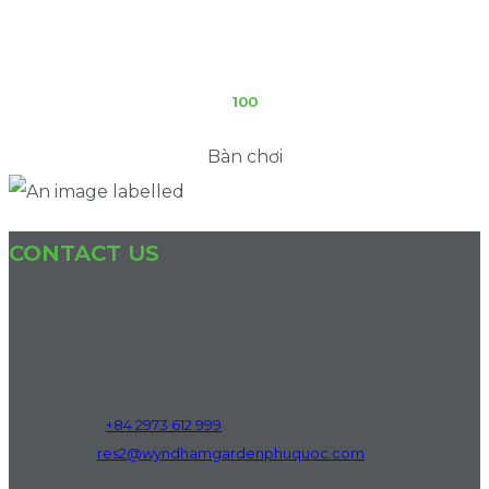
100
Bàn chơi
CONTACT US
Khu Du lịch Bãi Dài, Đặc khu Phú Quốc, Tỉnh An Giang, Việt
Nam
Bai Dai Beach, Phu Quoc Special Zone, An Giang Province,
Vietnam
Phone:
+84 2973 612 999
Email:
res2@wyndhamgardenphuquoc.com