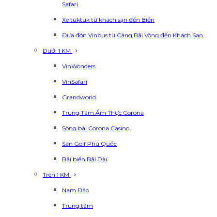
Safari
Xe tuktuk từ khách sạn đến Biển
Đưa đón Vinbus từ Cảng Bãi Vòng đến Khách Sạn
Dưới 1 KM
VinWonders
VinSafari
Grandworld
Trung Tâm Ẩm Thực Corona
Sòng bài Corona Casino
Sân Golf Phú Quốc
Bãi biển Bãi Dài
Trên 1 KM
Nam Đảo
Trung tâm