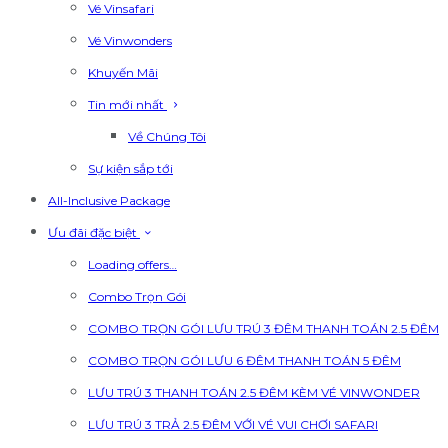
Vé Vinsafari
Vé Vinwonders
Khuyến Mãi
Tin mới nhất
Về Chúng Tôi
Sự kiện sắp tới
All-Inclusive Package
Ưu đãi đặc biệt
Loading offers…
Combo Trọn Gói
COMBO TRỌN GÓI LƯU TRÚ 3 ĐÊM THANH TOÁN 2.5 ĐÊM
COMBO TRỌN GÓI LƯU 6 ĐÊM THANH TOÁN 5 ĐÊM
LƯU TRÚ 3 THANH TOÁN 2.5 ĐÊM KÈM VÉ VINWONDER
LƯU TRÚ 3 TRẢ 2.5 ĐÊM VỚI VÉ VUI CHƠI SAFARI