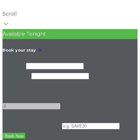
Scroll
Available Tonight
Book your stay
Check In
Check Out
Adults
-
+
Promo Code (Optional)