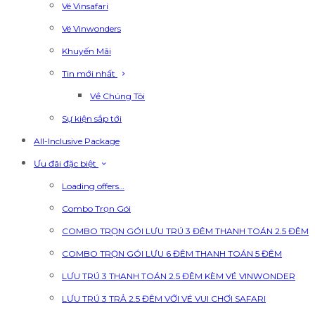
Vé Vinsafari
Vé Vinwonders
Khuyến Mãi
Tin mới nhất
Về Chúng Tôi
Sự kiện sắp tới
All-Inclusive Package
Ưu đãi đặc biệt
Loading offers…
Combo Trọn Gói
COMBO TRỌN GÓI LƯU TRÚ 3 ĐÊM THANH TOÁN 2.5 ĐÊM
COMBO TRỌN GÓI LƯU 6 ĐÊM THANH TOÁN 5 ĐÊM
LƯU TRÚ 3 THANH TOÁN 2.5 ĐÊM KÈM VÉ VINWONDER
LƯU TRÚ 3 TRẢ 2.5 ĐÊM VỚI VÉ VUI CHƠI SAFARI