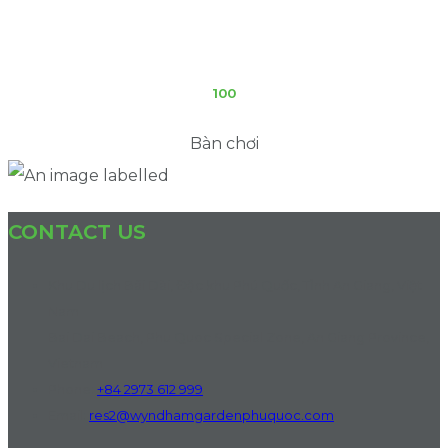
100
Bàn chơi
CONTACT US
Khu Du lịch Bãi Dài, Đặc khu Phú Quốc, Tỉnh An Giang, Việt
Nam
Bai Dai Beach, Phu Quoc Special Zone, An Giang Province,
Vietnam
Phone:
+84 2973 612 999
Email:
res2@wyndhamgardenphuquoc.com