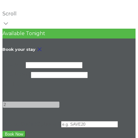
Scroll
Available Tonight
Book your stay
Check In
Check Out
Adults
-
+
Promo Code (Optional)