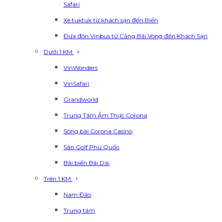
Safari
Xe tuktuk từ khách sạn đến Biển
Đưa đón Vinbus từ Cảng Bãi Vòng đến Khách Sạn
Dưới 1 KM
VinWonders
VinSafari
Grandworld
Trung Tâm Ẩm Thực Corona
Sòng bài Corona Casino
Sân Golf Phú Quốc
Bãi biển Bãi Dài
Trên 1 KM
Nam Đảo
Trung tâm