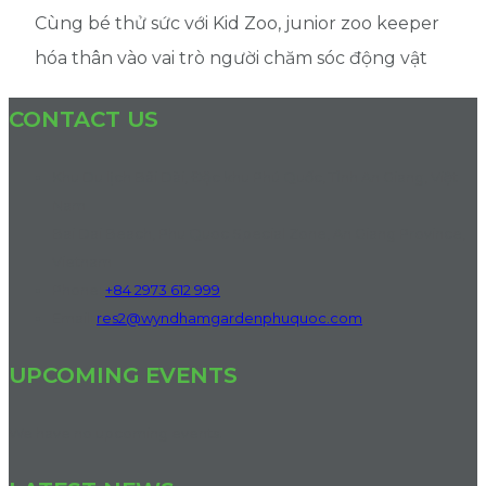
Cùng bé thử sức với Kid Zoo, junior zoo keeper
hóa thân vào vai trò người chăm sóc động vật
CONTACT US
Khu Du lịch Bãi Dài, Đặc khu Phú Quốc, Tỉnh An Giang, Việt
Nam
Bai Dai Beach, Phu Quoc Special Zone, An Giang Province,
Vietnam
Phone:
+84 2973 612 999
Email:
res2@wyndhamgardenphuquoc.com
UPCOMING EVENTS
We have no upcoming events.