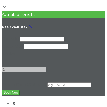
Available Tonight
Book your stay
Check In
Check Out
Adults
-
+
Promo Code (Optional)