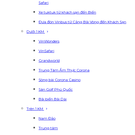
Safari
Xe tuktuk từ khách sạn đến Biển
Đưa đón Vinbus từ Cảng Bãi Vòng đến Khách Sạn
Dưới 1 KM
VinWonders
VinSafari
Grandworld
Trung Tâm Ẩm Thực Corona
Sòng bài Corona Casino
Sân Golf Phú Quốc
Bãi biển Bãi Dài
Trên 1 KM
Nam Đảo
Trung tâm