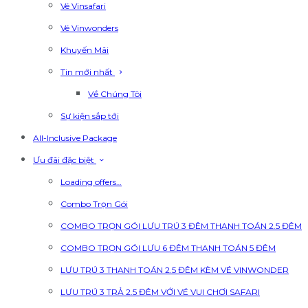
Vé Vinsafari
Vé Vinwonders
Khuyến Mãi
Tin mới nhất
Về Chúng Tôi
Sự kiện sắp tới
All-Inclusive Package
Ưu đãi đặc biệt
Loading offers…
Combo Trọn Gói
COMBO TRỌN GÓI LƯU TRÚ 3 ĐÊM THANH TOÁN 2.5 ĐÊM
COMBO TRỌN GÓI LƯU 6 ĐÊM THANH TOÁN 5 ĐÊM
LƯU TRÚ 3 THANH TOÁN 2.5 ĐÊM KÈM VÉ VINWONDER
LƯU TRÚ 3 TRẢ 2.5 ĐÊM VỚI VÉ VUI CHƠI SAFARI