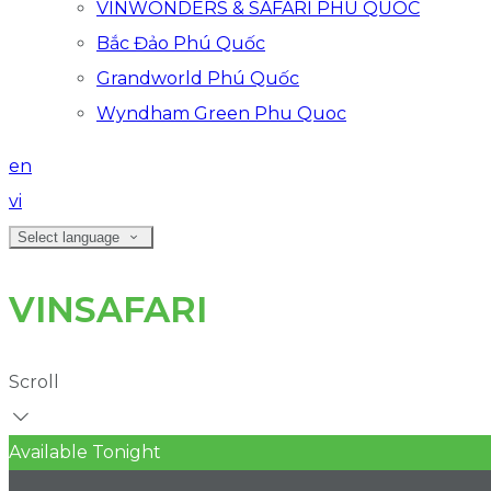
VINWONDERS & SAFARI PHU QUOC
Bắc Đảo Phú Quốc
Grandworld Phú Quốc
Wyndham Green Phu Quoc
en
vi
Select language
VINSAFARI
Scroll
Available Tonight