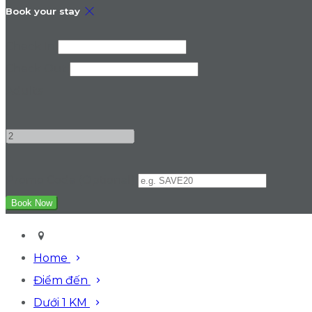
Book your stay
Check In
Check Out
Adults
-
+
Promo Code (Optional)
Home
Điểm đến
Dưới 1 KM