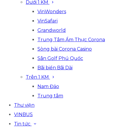
Dưới 1 KM
VinWonders
VinSafari
Grandworld
Trung Tâm Ẩm Thực Corona
Sòng bài Corona Casino
Sân Golf Phú Quốc
Bãi biển Bãi Dài
Trên 1 KM
Nam Đảo
Trung tâm
Thư viện
VINBUS
Tin tức