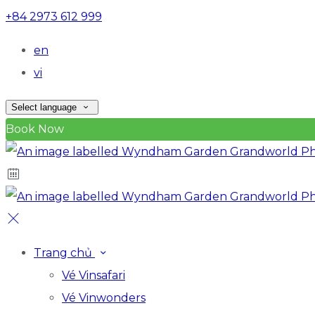
+84 2973 612 999
en
vi
Select language
Book Now
Trang chủ
Vé Vinsafari
Vé Vinwonders