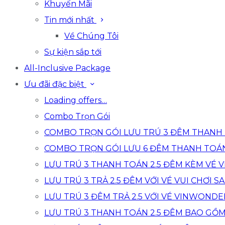
Khuyến Mãi
Tin mới nhất
Về Chúng Tôi
Sự kiện sắp tới
All-Inclusive Package
Ưu đãi đặc biệt
Loading offers…
Combo Trọn Gói
COMBO TRỌN GÓI LƯU TRÚ 3 ĐÊM THANH 
COMBO TRỌN GÓI LƯU 6 ĐÊM THANH TOÁ
LƯU TRÚ 3 THANH TOÁN 2.5 ĐÊM KÈM VÉ
LƯU TRÚ 3 TRẢ 2.5 ĐÊM VỚI VÉ VUI CHƠI SA
LƯU TRÚ 3 ĐÊM TRẢ 2.5 VỚI VÉ VINWONDE
LƯU TRÚ 3 THANH TOÁN 2.5 ĐÊM BAO GỒ