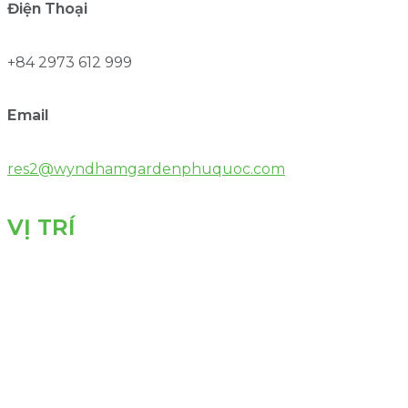
Điện Thoại
+84 2973 612 999
Email
res2@wyndhamgardenphuquoc.com
VỊ TRÍ