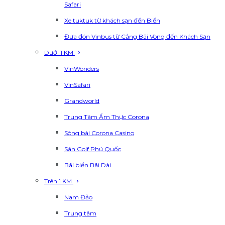
Safari
Xe tuktuk từ khách sạn đến Biển
Đưa đón Vinbus từ Cảng Bãi Vòng đến Khách Sạn
Dưới 1 KM
VinWonders
VinSafari
Grandworld
Trung Tâm Ẩm Thực Corona
Sòng bài Corona Casino
Sân Golf Phú Quốc
Bãi biển Bãi Dài
Trên 1 KM
Nam Đảo
Trung tâm