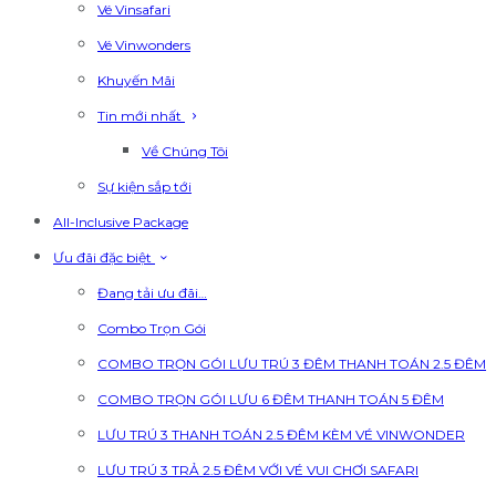
Vé Vinsafari
Vé Vinwonders
Khuyến Mãi
Tin mới nhất
Về Chúng Tôi
Sự kiện sắp tới
All-Inclusive Package
Ưu đãi đặc biệt
Đang tải ưu đãi…
Combo Trọn Gói
COMBO TRỌN GÓI LƯU TRÚ 3 ĐÊM THANH TOÁN 2.5 ĐÊM
COMBO TRỌN GÓI LƯU 6 ĐÊM THANH TOÁN 5 ĐÊM
LƯU TRÚ 3 THANH TOÁN 2.5 ĐÊM KÈM VÉ VINWONDER
LƯU TRÚ 3 TRẢ 2.5 ĐÊM VỚI VÉ VUI CHƠI SAFARI