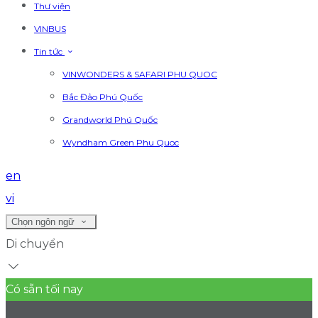
Thư viện
VINBUS
Tin tức
VINWONDERS & SAFARI PHU QUOC
Bắc Đảo Phú Quốc
Grandworld Phú Quốc
Wyndham Green Phu Quoc
en
vi
Chọn ngôn ngữ
Di chuyển
Có sẵn tối nay