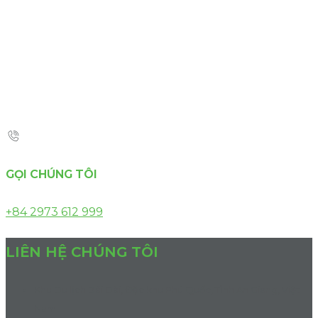
GỌI CHÚNG TÔI
+84 2973 612 999
LIÊN HỆ CHÚNG TÔI
Khu Du lịch Bãi Dài, Đặc khu Phú Quốc, Tỉnh An Giang, Việt
Nam