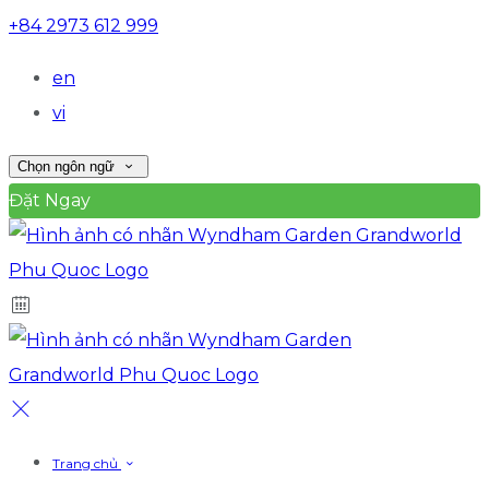
+84 2973 612 999
en
vi
Chọn ngôn ngữ
Đặt Ngay
Trang chủ