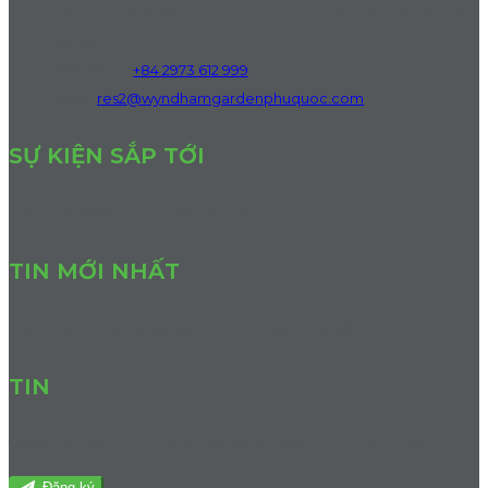
Bai Dai Beach, Phu Quoc Special Zone, An Giang Province,
Vietnam
Điện Thoại
:
+84 2973 612 999
Email:
res2@wyndhamgardenphuquoc.com
SỰ KIỆN SẮP TỚI
Chúng tôi không có sự kiện sắp tới.
TIN MỚI NHẤT
Chúng tôi không có bài viết tin tức được công bố.
TIN
Tham gia bản tin của chúng tôi để cập nhật tin tức và ưu đãi.
Đăng ký