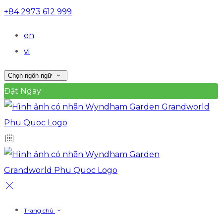
+84 2973 612 999
en
vi
Chọn ngôn ngữ
Đặt Ngay
Trang chủ