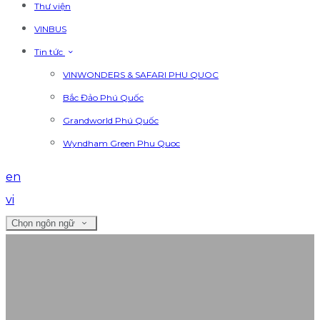
Thư viện
VINBUS
Tin tức
VINWONDERS & SAFARI PHU QUOC
Bắc Đảo Phú Quốc
Grandworld Phú Quốc
Wyndham Green Phu Quoc
en
vi
Chọn ngôn ngữ