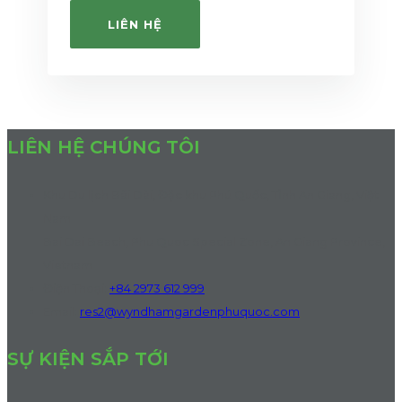
LIÊN HỆ
LIÊN HỆ CHÚNG TÔI
Khu Du lịch Bãi Dài, Đặc khu Phú Quốc, Tỉnh An Giang, Việt
Nam
Bai Dai Beach, Phu Quoc Special Zone, An Giang Province,
Vietnam
Điện Thoại
:
+84 2973 612 999
Email:
res2@wyndhamgardenphuquoc.com
SỰ KIỆN SẮP TỚI