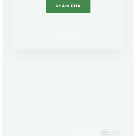
KHÁM PHÁ
01
/
07