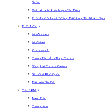
Safari
Xe tuktuk từ khách sạn đến Biển
Đưa đón Vinbus từ Cảng Bãi Vòng đến Khách Sạn
Dưới 1 KM
VinWonders
VinSafari
Grandworld
Trung Tâm Ẩm Thực Corona
Sòng bài Corona Casino
Sân Golf Phú Quốc
Bãi biển Bãi Dài
Trên 1 KM
Nam Đảo
Trung tâm