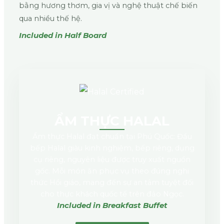
bằng hương thơm, gia vị và nghệ thuật chế biến
qua nhiều thế hệ.
Included in Half Board
ẨM THỰC HALAL
Ẩm thực Halal đạt chuẩn tại Phú Quốc: Đầu
bếp Halal giàu kinh nghiệm, bếp riêng, dụng
cụ riêng, nguyên liệu được truy xuất nguồn
gốc. Mỗi món ăn phục vụ theo đúng nghi
thức Hồi giáo, mang đến sự an tâm tuyệt đối
cho thực khách quốc tế trên đảo Ngọc.
Included in Breakfast Buffet