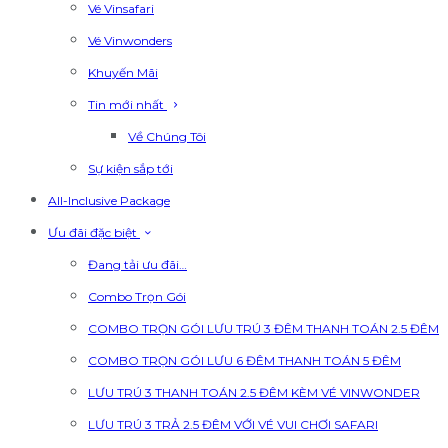
Vé Vinsafari
Vé Vinwonders
Khuyến Mãi
Tin mới nhất
Về Chúng Tôi
Sự kiện sắp tới
All-Inclusive Package
Ưu đãi đặc biệt
Đang tải ưu đãi…
Combo Trọn Gói
COMBO TRỌN GÓI LƯU TRÚ 3 ĐÊM THANH TOÁN 2.5 ĐÊM
COMBO TRỌN GÓI LƯU 6 ĐÊM THANH TOÁN 5 ĐÊM
LƯU TRÚ 3 THANH TOÁN 2.5 ĐÊM KÈM VÉ VINWONDER
LƯU TRÚ 3 TRẢ 2.5 ĐÊM VỚI VÉ VUI CHƠI SAFARI