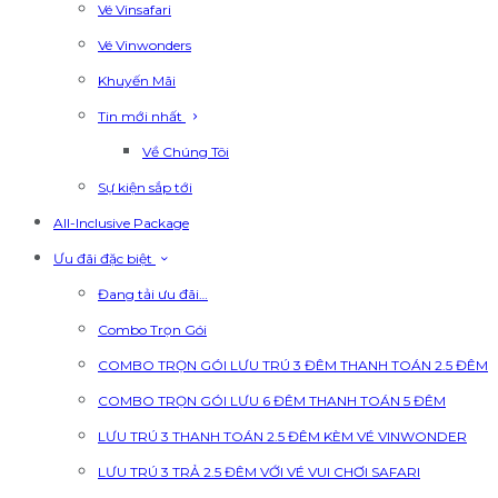
Vé Vinsafari
Vé Vinwonders
Khuyến Mãi
Tin mới nhất
Về Chúng Tôi
Sự kiện sắp tới
All-Inclusive Package
Ưu đãi đặc biệt
Đang tải ưu đãi…
Combo Trọn Gói
COMBO TRỌN GÓI LƯU TRÚ 3 ĐÊM THANH TOÁN 2.5 ĐÊM
COMBO TRỌN GÓI LƯU 6 ĐÊM THANH TOÁN 5 ĐÊM
LƯU TRÚ 3 THANH TOÁN 2.5 ĐÊM KÈM VÉ VINWONDER
LƯU TRÚ 3 TRẢ 2.5 ĐÊM VỚI VÉ VUI CHƠI SAFARI