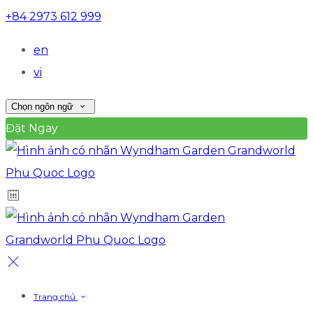
+84 2973 612 999
en
vi
Chọn ngôn ngữ
Đặt Ngay
Trang chủ