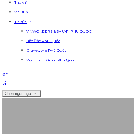
Thư viện
VINBUS
Tin tức
VINWONDERS & SAFARI PHU QUOC
Bắc Đảo Phú Quốc
Grandworld Phú Quốc
Wyndham Green Phu Quoc
en
vi
Chọn ngôn ngữ