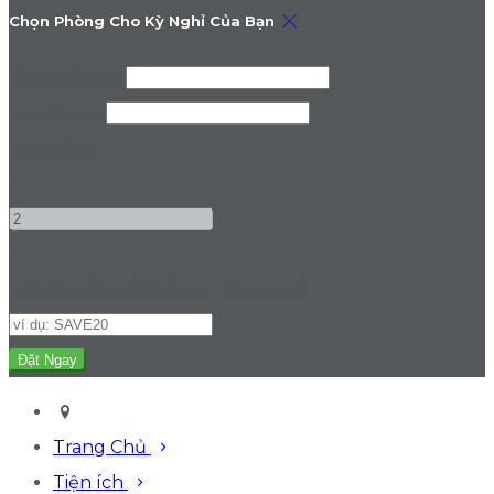
Chọn Phòng Cho Kỳ Nghỉ Của Bạn
Nhận phòng
Trả phòng
Người lớn
-
+
Mã Khuyến Mãi
(
Không Bắt Buộc
)
Trang Chủ
Tiện ích