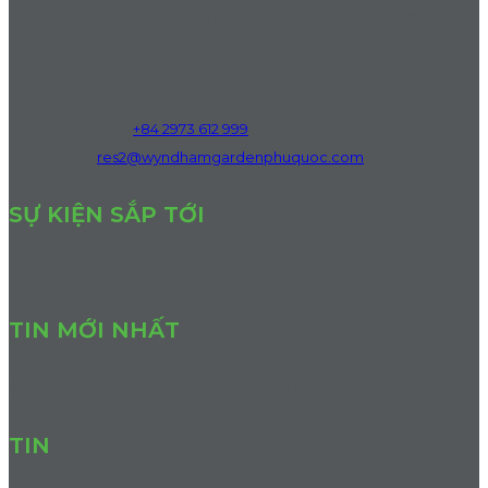
Khu Du lịch Bãi Dài, Đặc khu Phú Quốc, Tỉnh An Giang, Việt
Nam
Bai Dai Beach, Phu Quoc Special Zone, An Giang Province,
Vietnam
Điện Thoại
:
+84 2973 612 999
Email:
res2@wyndhamgardenphuquoc.com
SỰ KIỆN SẮP TỚI
Chúng tôi không có sự kiện sắp tới.
TIN MỚI NHẤT
Chúng tôi không có bài viết tin tức được công bố.
TIN