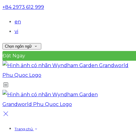
+84 2973 612 999
en
vi
Chọn ngôn ngữ
Đặt Ngay
Trang chủ