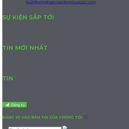
Email:
res2@wyndhamgardenphuquoc.com
SỰ KIỆN SẮP TỚI
Chúng tôi không có sự kiện sắp tới.
TIN MỚI NHẤT
Chúng tôi không có bài viết tin tức được công bố.
TIN
Tham gia bản tin của chúng tôi để cập nhật tin tức và ưu đãi.
Đăng ký
ĐĂNG KÝ VÀO BẢN TIN CỦA CHÚNG TÔI