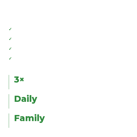
Doner Kebab gà hoặc bò 3 lần mỗi tuần, các món lò nướng
đất sét, Pide – Lahmacun tươi và thực đơn ăn kiêng nhẹ
nhàng.
Buffet sáng mỗi ngày, từ 06:00–10:00
Buffet trưa & tối theo lịch vận hành của khách sạn
Không gian phù hợp cho gia đình
Thực đơn buffet đa dạng, thay đổi theo ngày
3×
BỮA ĂN MỖI NGÀY
Daily
THỰC ĐƠN THAY ĐỔI
Family
KHÔNG GIAN GIA ĐÌNH