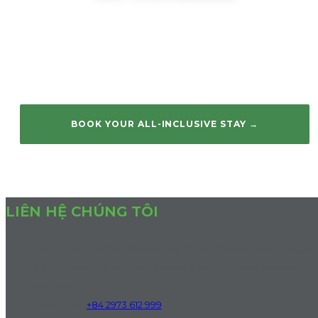
Combo lưu trú 3 đêm – thanh toán 2,5 đêm. Ẩm thực,
đồ uống, spa, giải trí và Kids Club — tất cả trong một kỳ
nghỉ trọn vẹn tại Wyndham Garden Grandworld Phú
Quốc.
BOOK YOUR ALL-INCLUSIVE STAY →
LIÊN HỆ CHÚNG TÔI
Khu Du lịch Bãi Dài, Đặc khu Phú Quốc, Tỉnh An Giang, Việt N
Bai Dai Beach, Phu Quoc Special Zone, An Giang Province,
Vietnam
Điện Thoại
:
+84 2973 612 999