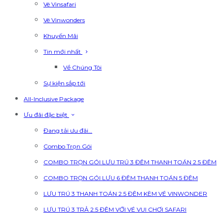
Vé Vinsafari
Vé Vinwonders
Khuyến Mãi
Tin mới nhất
Về Chúng Tôi
Sự kiện sắp tới
All-Inclusive Package
Ưu đãi đặc biệt
Đang tải ưu đãi…
Combo Trọn Gói
COMBO TRỌN GÓI LƯU TRÚ 3 ĐÊM THANH TOÁN 2.5 ĐÊM
COMBO TRỌN GÓI LƯU 6 ĐÊM THANH TOÁN 5 ĐÊM
LƯU TRÚ 3 THANH TOÁN 2.5 ĐÊM KÈM VÉ VINWONDER
LƯU TRÚ 3 TRẢ 2.5 ĐÊM VỚI VÉ VUI CHƠI SAFARI