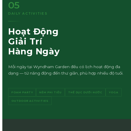
05
DAILY ACTIVITIES
Hoạt Động
Giải Trí
Hàng Ngày
Mỗi ngày tại Wyndham Garden đều có lịch hoạt động đa
dạng — từ năng động đến thư giãn, phù hợp nhiều độ tuổi.
FOAM PARTY
NÉM PHI TIÊU
THỂ DỤC DƯỚI NƯỚC
YOGA
OUTDOOR ACTIVITIES