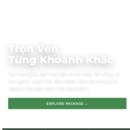
ALL-INCLUSIVE EXPERIENCES
Trọn Vẹn
Từng Khoảnh Khắc
Tận hưởng kỳ nghỉ trọn gói với ẩm thực, đồ uống, vui
chơi giải trí, Kids Club, Mini Water Park và những trải
nghiệm thư giãn dành cho cả gia đình.
EXPLORE PACKAGE →
VIEW WHAT’S INCLUDED ↓