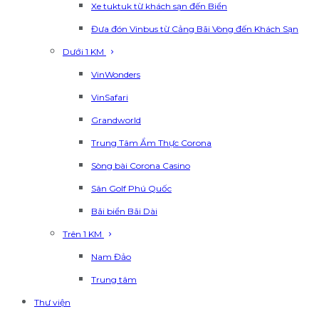
Xe tuktuk từ khách sạn đến Biển
Đưa đón Vinbus từ Cảng Bãi Vòng đến Khách Sạn
Dưới 1 KM
VinWonders
VinSafari
Grandworld
Trung Tâm Ẩm Thực Corona
Sòng bài Corona Casino
Sân Golf Phú Quốc
Bãi biển Bãi Dài
Trên 1 KM
Nam Đảo
Trung tâm
Thư viện