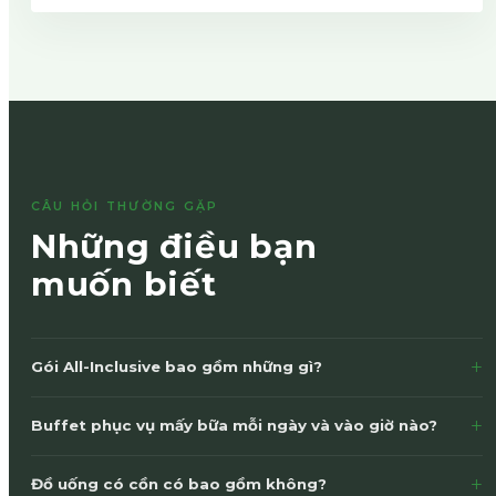
CÂU HỎI THƯỜNG GẶP
Những điều bạn
muốn biết
Gói All-Inclusive bao gồm những gì?
Gói bao gồm: 03 bữa buffet mỗi ngày, đồ uống có cồn
Buffet phục vụ mấy bữa mỗi ngày và vào giờ nào?
& không cồn theo menu, 02 bữa snack light, foot
massage, xông hơi tại Garden Spa, hoạt động giải trí
3 bữa/ngày. Sáng: 06:30–10:00. Buffet trưa & tối phục vụ
Đồ uống có cồn có bao gồm không?
hàng ngày, Kids Club và Kid's Cinema.
theo lịch vận hành của khách sạn