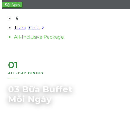
Trang Chủ
All-Inclusive Package
01
ALL-DAY DINING
03 Bữa Buffet
Mỗi Ngày
Buffet Quốc Tế đa dạng mỗi ngày với hơn 60 món Á – Âu, nổi
bật với món Halal, món Ấn Độ, ẩm thực CIS, cùng các món
Thổ Nhĩ Kỳ, Uzbekistan, BBQ than hoa, Sushi 3 ngày/tuần,