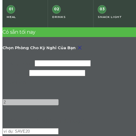
01
02
03
MEAL
DRINKS
SNACK LIGHT
Có sẵn tối nay
Chọn Phòng Cho Kỳ Nghỉ Của Bạn
Nhận phòng
Trả phòng
Người lớn
-
+
Mã Khuyến Mãi
(
Không Bắt Buộc
)