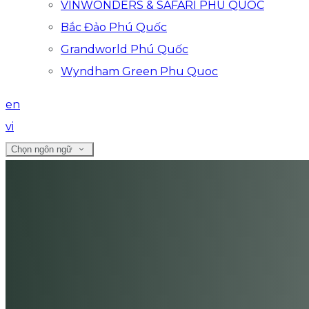
VINWONDERS & SAFARI PHU QUOC
Bắc Đảo Phú Quốc
Grandworld Phú Quốc
Wyndham Green Phu Quoc
en
vi
Chọn ngôn ngữ