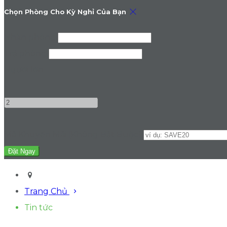
Chọn Phòng Cho Kỳ Nghỉ Của Bạn
Nhận phòng
Trả phòng
Người lớn
-
+
Mã Khuyến Mãi
(
Không Bắt Buộc
)
Trang Chủ
Tin tức