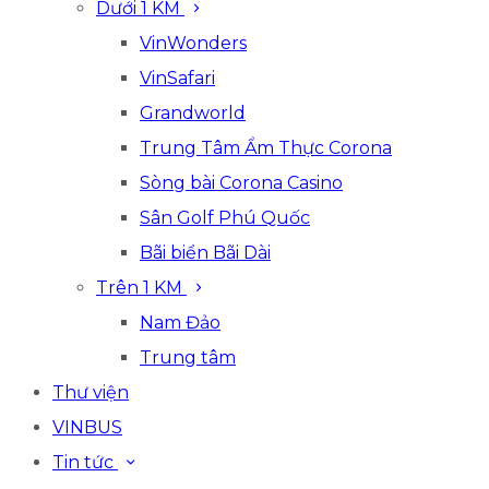
Dưới 1 KM
VinWonders
VinSafari
Grandworld
Trung Tâm Ẩm Thực Corona
Sòng bài Corona Casino
Sân Golf Phú Quốc
Bãi biển Bãi Dài
Trên 1 KM
Nam Đảo
Trung tâm
Thư viện
VINBUS
Tin tức