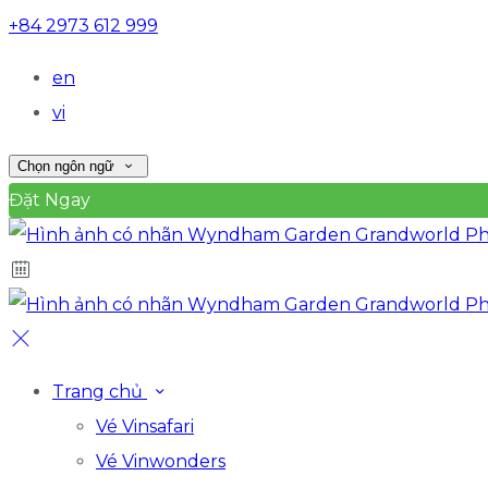
+84 2973 612 999
en
vi
Chọn ngôn ngữ
Đặt Ngay
Trang chủ
Vé Vinsafari
Vé Vinwonders