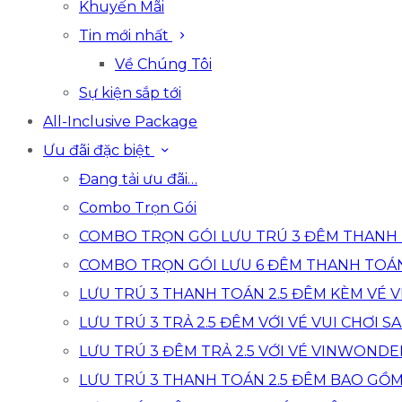
Khuyến Mãi
Tin mới nhất
Về Chúng Tôi
Sự kiện sắp tới
All-Inclusive Package
Ưu đãi đặc biệt
Đang tải ưu đãi…
Combo Trọn Gói
COMBO TRỌN GÓI LƯU TRÚ 3 ĐÊM THANH 
COMBO TRỌN GÓI LƯU 6 ĐÊM THANH TOÁ
LƯU TRÚ 3 THANH TOÁN 2.5 ĐÊM KÈM VÉ
LƯU TRÚ 3 TRẢ 2.5 ĐÊM VỚI VÉ VUI CHƠI SA
LƯU TRÚ 3 ĐÊM TRẢ 2.5 VỚI VÉ VINWONDE
LƯU TRÚ 3 THANH TOÁN 2.5 ĐÊM BAO GỒ