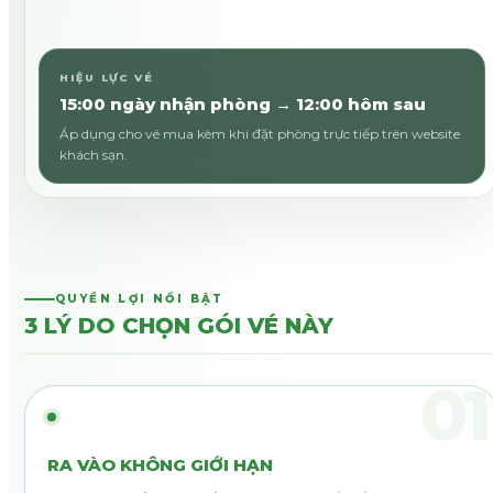
HIỆU LỰC VÉ
15:00 ngày nhận phòng → 12:00 hôm sau
Áp dụng cho vé mua kèm khi đặt phòng trực tiếp trên website
khách sạn.
QUYỀN LỢI NỔI BẬT
3 LÝ DO CHỌN GÓI VÉ NÀY
01
RA VÀO KHÔNG GIỚI HẠN