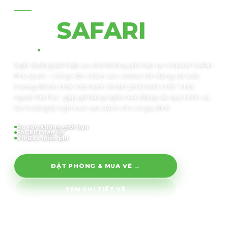
VINSAFARI · PHÚ QUỐC
VIN
SAFARI
Nghỉ dưỡng kết hợp vui chơi không giới hạn tại Vinpearl Safari
Phú Quốc – công viên chăm sóc và bảo tồn động vật bán
hoang dã lớn nhất Việt Nam. Khám phá hành trình “nhốt
người thả thú”, gặp gỡ hàng nghìn loài động vật quý hiếm và
tận hưởng kỳ nghỉ trọn vẹn dành cho cả gia đình.
Ra vào không giới hạn
FACEID tiện lợi
VinBus miễn phí
ĐẶT PHÒNG & MUA VÉ →
XEM CHI TIẾT VÉ