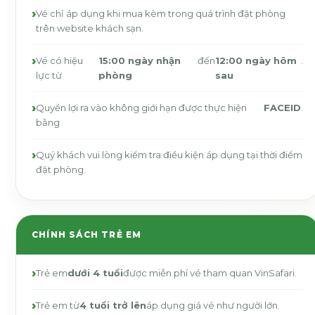
Vé chỉ áp dụng khi mua kèm trong quá trình đặt phòng
trên website khách sạn.
Vé có hiệu
15:00 ngày nhận
đến
12:00 ngày hôm
.
lực từ
phòng
sau
Quyền lợi ra vào không giới hạn được thực hiện
FACEID
.
bằng
Quý khách vui lòng kiểm tra điều kiện áp dụng tại thời điểm
đặt phòng.
CHÍNH SÁCH TRẺ EM
Trẻ em
dưới 4 tuổi
được miễn phí vé tham quan VinSafari.
Trẻ em từ
4 tuổi trở lên
áp dụng giá vé như người lớn.