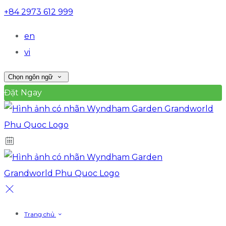
+84 2973 612 999
en
vi
Chọn ngôn ngữ
Đặt Ngay
Trang chủ