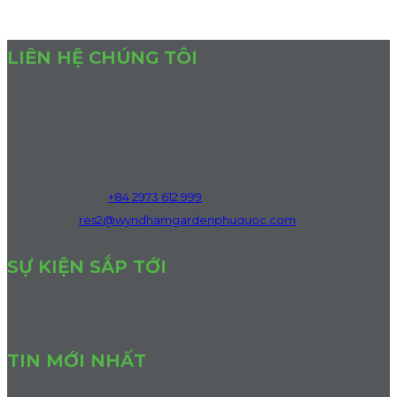
LIÊN HỆ CHÚNG TÔI
Khu Du lịch Bãi Dài, Đặc khu Phú Quốc, Tỉnh An Giang, Việt
Nam
Bai Dai Beach, Phu Quoc Special Zone, An Giang Province,
Vietnam
Điện Thoại
:
+84 2973 612 999
Email:
res2@wyndhamgardenphuquoc.com
SỰ KIỆN SẮP TỚI
Chúng tôi không có sự kiện sắp tới.
TIN MỚI NHẤT