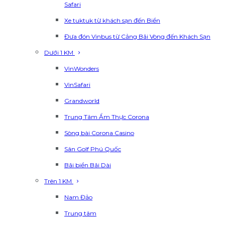
Safari
Xe tuktuk từ khách sạn đến Biển
Đưa đón Vinbus từ Cảng Bãi Vòng đến Khách Sạn
Dưới 1 KM
VinWonders
VinSafari
Grandworld
Trung Tâm Ẩm Thực Corona
Sòng bài Corona Casino
Sân Golf Phú Quốc
Bãi biển Bãi Dài
Trên 1 KM
Nam Đảo
Trung tâm