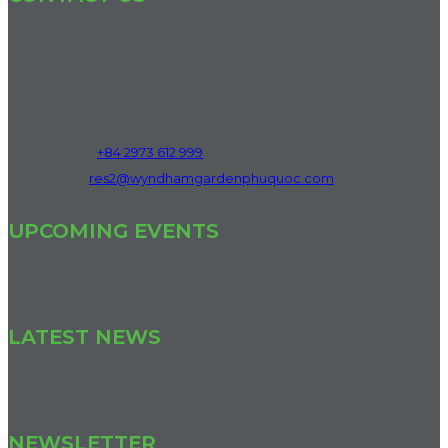
Khu Du lịch Bãi Dài, Đặc khu Phú Quốc, Tỉnh An Giang, Việt
Nam
Bai Dai Beach, Phu Quoc Special Zone, An Giang Province,
Vietnam
Phone:
+84 2973 612 999
Email:
res2@wyndhamgardenphuquoc.com
UPCOMING EVENTS
We have no upcoming events.
LATEST NEWS
We have no published news articles.
NEWSLETTER