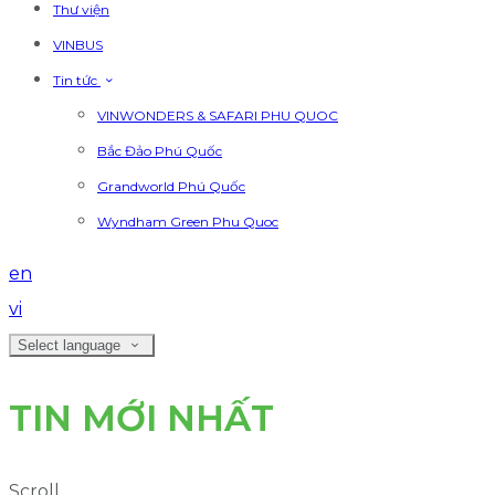
Thư viện
VINBUS
Tin tức
VINWONDERS & SAFARI PHU QUOC
Bắc Đảo Phú Quốc
Grandworld Phú Quốc
Wyndham Green Phu Quoc
en
vi
Select language
TIN MỚI NHẤT
Scroll