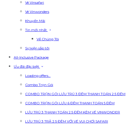
Vé Vinsafari
Vé Vinwonders
Khuyến Mãi
Tin mới nhất
Về Chúng Tôi
Sự kiện sắp tới
All-Inclusive Package
Ưu đãi đặc biệt
Loading offers…
Combo Trọn Gói
COMBO TRỌN GÓI LƯU TRÚ 3 ĐÊM THANH TOÁN 2.5 ĐÊM
COMBO TRỌN GÓI LƯU 6 ĐÊM THANH TOÁN 5 ĐÊM
LƯU TRÚ 3 THANH TOÁN 2.5 ĐÊM KÈM VÉ VINWONDER
LƯU TRÚ 3 TRẢ 2.5 ĐÊM VỚI VÉ VUI CHƠI SAFARI