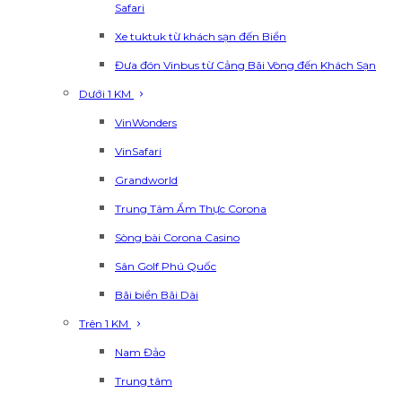
Safari
Xe tuktuk từ khách sạn đến Biển
Đưa đón Vinbus từ Cảng Bãi Vòng đến Khách Sạn
Dưới 1 KM
VinWonders
VinSafari
Grandworld
Trung Tâm Ẩm Thực Corona
Sòng bài Corona Casino
Sân Golf Phú Quốc
Bãi biển Bãi Dài
Trên 1 KM
Nam Đảo
Trung tâm