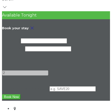
Available Tonight
Book your stay
Check In
Check Out
Adults
-
+
Promo Code (Optional)