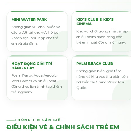
MINI WATER PARK
KID'S CLUB & KID'S
CINEMA
Không gian vui chơi nước và
Khu vui chơi trong nhà và rạp
cầu trượt tại khu vực hồ bơi
chiếu phim dành riêng cho
khách sạn, phù hợp cho trẻ
trẻ em, hoạt động mỗi ngày.
em và gia đình.
HOẠT ĐỘNG GIẢI TRÍ
PALM BEACH CLUB
HÀNG NGÀY
Không gian biển, ghế tắm
Foam Party, Aqua Aerobic,
nắng và khu vực thư giãn bên
Pool Games và nhiều hoạt
bờ biển tại Grand World Phú
động theo lịch trình tạo thêm
Quốc.
trải nghiệm.
THÔNG TIN CẦN BIẾT
ĐIỀU KIỆN VÉ & CHÍNH SÁCH TRẺ EM