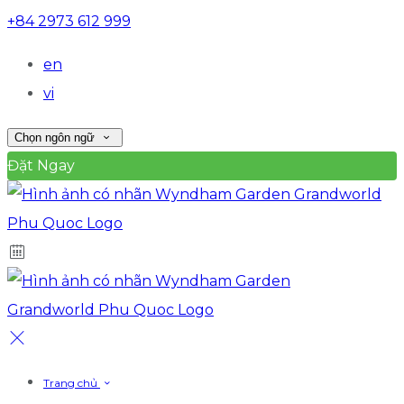
+84 2973 612 999
en
vi
Chọn ngôn ngữ
Đặt Ngay
Trang chủ