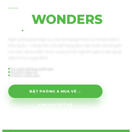
VINWONDERS · PHÚ QUỐC
VIN
WONDERS
Nghỉ dưỡng kết hợp vui chơi không giới hạn tại VinWonders
Phú Quốc – công viên chủ đề hàng đầu Việt Nam với thế giới
trò chơi, show diễn, thủy cung và trải nghiệm giải trí đa dạng
dành cho cả gia đình.
Vui chơi không giới hạn
FACEID tiện lợi
VinBus miễn phí
ĐẶT PHÒNG & MUA VÉ →
XEM CHI TIẾT VÉ