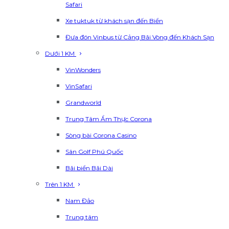
Safari
Xe tuktuk từ khách sạn đến Biển
Đưa đón Vinbus từ Cảng Bãi Vòng đến Khách Sạn
Dưới 1 KM
VinWonders
VinSafari
Grandworld
Trung Tâm Ẩm Thực Corona
Sòng bài Corona Casino
Sân Golf Phú Quốc
Bãi biển Bãi Dài
Trên 1 KM
Nam Đảo
Trung tâm