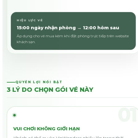
HIỆU LỰC VÉ
15:00 ngày nhận phòng → 12:00 hôm sau
Áp dụng cho vé mua kèm khi đặt phòng trực tiếp trên website
khách sạn.
QUYỀN LỢI NỔI BẬT
3 LÝ DO CHỌN GÓI VÉ NÀY
01
VUI CHƠI KHÔNG GIỚI HẠN
Khách có thể ra vào VinWonders nhiều lần trong thời