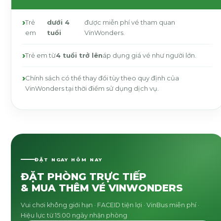
Trẻ
dưới 4
được miễn phí vé tham quan
em
tuổi
VinWonders.
Trẻ em từ
4 tuổi trở lên
áp dụng giá vé như người lớn.
Chính sách có thể thay đổi tùy theo quy định của
VinWonders tại thời điểm sử dụng dịch vụ.
ĐẶT NGAY HÔM NAY
ĐẶT PHÒNG TRỰC TIẾP
& MUA THÊM VÉ VINWONDERS
Vui chơi không giới hạn · FACEID tiện lợi · VinBus miễn phí ·
Hiệu lực từ 15:00 ngày nhận phòng