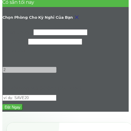
Có sẵn tối nay
Chọn Phòng Cho Kỳ Nghỉ Của Bạn
Nhận phòng
Trả phòng
Người lớn
-
+
Mã Khuyến Mãi
(
Không Bắt Buộc
)