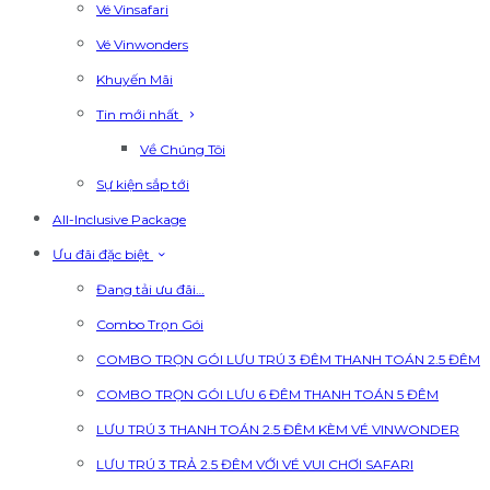
Vé Vinsafari
Vé Vinwonders
Khuyến Mãi
Tin mới nhất
Về Chúng Tôi
Sự kiện sắp tới
All-Inclusive Package
Ưu đãi đặc biệt
Đang tải ưu đãi…
Combo Trọn Gói
COMBO TRỌN GÓI LƯU TRÚ 3 ĐÊM THANH TOÁN 2.5 ĐÊM
COMBO TRỌN GÓI LƯU 6 ĐÊM THANH TOÁN 5 ĐÊM
LƯU TRÚ 3 THANH TOÁN 2.5 ĐÊM KÈM VÉ VINWONDER
LƯU TRÚ 3 TRẢ 2.5 ĐÊM VỚI VÉ VUI CHƠI SAFARI