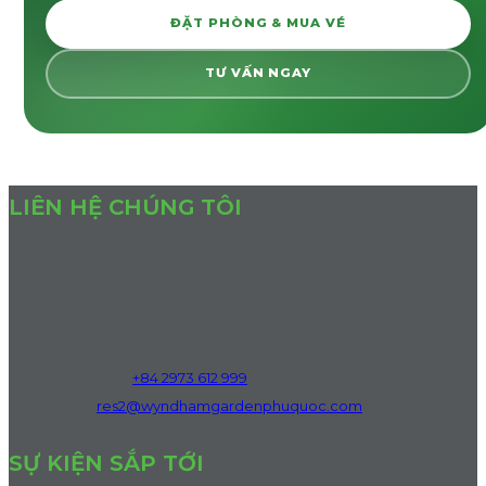
ĐẶT PHÒNG & MUA VÉ
TƯ VẤN NGAY
LIÊN HỆ CHÚNG TÔI
Khu Du lịch Bãi Dài, Đặc khu Phú Quốc, Tỉnh An Giang, Việt
Nam
Bai Dai Beach, Phu Quoc Special Zone, An Giang Province,
Vietnam
Điện Thoại
:
+84 2973 612 999
Email:
res2@wyndhamgardenphuquoc.com
SỰ KIỆN SẮP TỚI