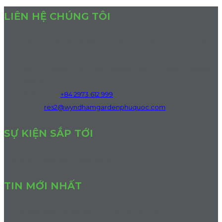
LIÊN HỆ CHÚNG TÔI
Khu Du lịch Bãi Dài, Đặc khu Phú Quốc, Tỉnh An Giang, Việt
Nam
Bai Dai Beach, Phu Quoc Special Zone, An Giang Province,
Vietnam
Điện Thoại
:
+84 2973 612 999
Email:
res2@wyndhamgardenphuquoc.com
SỰ KIỆN SẮP TỚI
Chúng tôi không có sự kiện sắp tới.
TIN MỚI NHẤT
Chúng tôi không có bài viết tin tức được công bố.