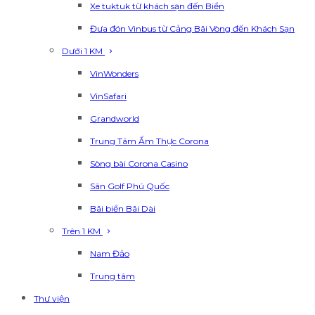
Xe tuktuk từ khách sạn đến Biển
Đưa đón Vinbus từ Cảng Bãi Vòng đến Khách Sạn
Dưới 1 KM
VinWonders
VinSafari
Grandworld
Trung Tâm Ẩm Thực Corona
Sòng bài Corona Casino
Sân Golf Phú Quốc
Bãi biển Bãi Dài
Trên 1 KM
Nam Đảo
Trung tâm
Thư viện