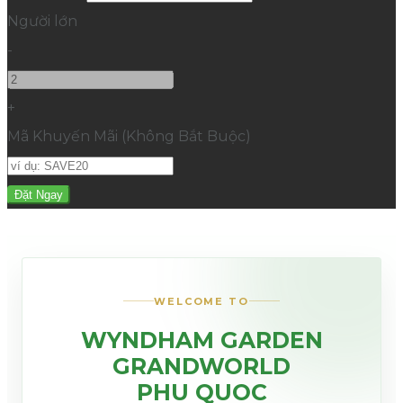
Người lớn
-
+
Mã Khuyến Mãi
(
Không Bắt Buộc
)
WELCOME TO
WYNDHAM GARDEN
GRANDWORLD
PHU QUOC