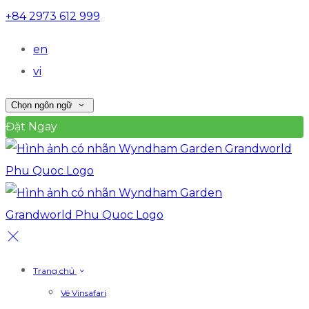
+84 2973 612 999
en
vi
Chọn ngôn ngữ
Đặt Ngay
Trang chủ
Vé Vinsafari