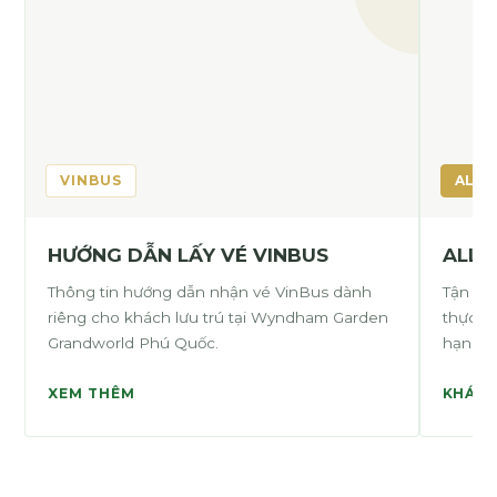
VINBUS
ALL-
HƯỚNG DẪN LẤY VÉ VINBUS
ALL-
Thông tin hướng dẫn nhận vé VinBus dành
Tận hưở
riêng cho khách lưu trú tại Wyndham Garden
thực, đ
Grandworld Phú Quốc.
hạn.
XEM THÊM
KHÁM 