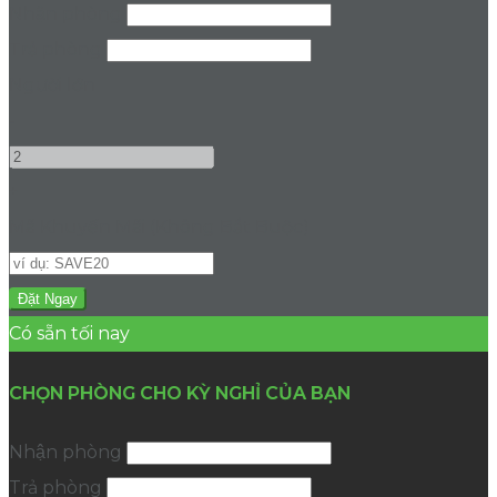
Nhận phòng
Trả phòng
Người lớn
-
+
Mã Khuyến Mãi
(
Không Bắt Buộc
)
Có sẵn tối nay
CHỌN PHÒNG CHO KỲ NGHỈ CỦA BẠN
Nhận phòng
Trả phòng