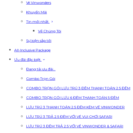
Vé Vinwonders
Khuyến Mãi
Tin mới nhất
Về Chúng Tôi
Sự kiện sắp tới
All-Inclusive Package
Ưu đãi đặc biệt
Đang tải ưu đãi…
Combo Trọn Gói
COMBO TRỌN GÓI LƯU TRÚ 3 ĐÊM THANH TOÁN 2.5 ĐÊM
COMBO TRỌN GÓI LƯU 6 ĐÊM THANH TOÁN 5 ĐÊM
LƯU TRÚ 3 THANH TOÁN 2.5 ĐÊM KÈM VÉ VINWONDER
LƯU TRÚ 3 TRẢ 2.5 ĐÊM VỚI VÉ VUI CHƠI SAFARI
LƯU TRÚ 3 ĐÊM TRẢ 2.5 VỚI VÉ VINWONDER & SAFARI