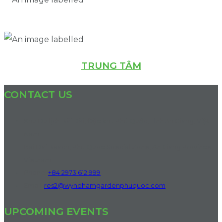
TRUNG TÂM
CONTACT US
Khu Du lịch Bãi Dài, Đặc khu Phú Quốc, Tỉnh An Giang, Việt
Nam
Bai Dai Beach, Phu Quoc Special Zone, An Giang Province,
Vietnam
Phone:
+84 2973 612 999
Email:
res2@wyndhamgardenphuquoc.com
UPCOMING EVENTS