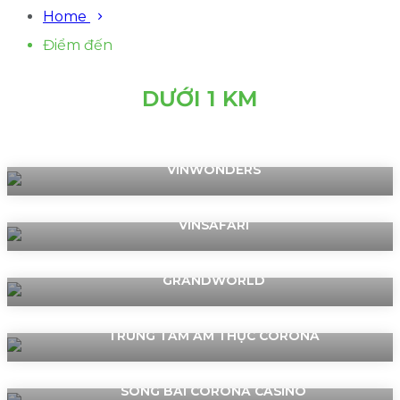
Home
Điểm đến
DƯỚI 1 KM
VINWONDERS
VINSAFARI
GRANDWORLD
TRUNG TÂM ẨM THỰC CORONA
SÒNG BÀI CORONA CASINO