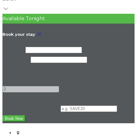
Available Tonight
Book your stay
Check In
Check Out
Adults
-
+
Promo Code (Optional)