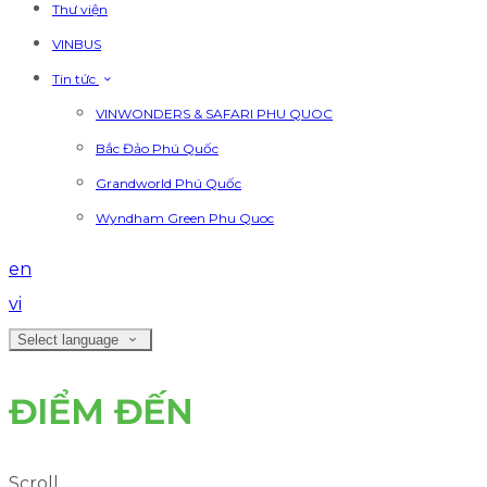
Thư viện
VINBUS
Tin tức
VINWONDERS & SAFARI PHU QUOC
Bắc Đảo Phú Quốc
Grandworld Phú Quốc
Wyndham Green Phu Quoc
en
vi
Select language
ĐIỂM ĐẾN
Scroll