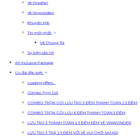
Vé Vinsafari
Vé Vinwonders
Khuyến Mãi
Tin mới nhất
Về Chúng Tôi
Sự kiện sắp tới
All-Inclusive Package
Ưu đãi đặc biệt
Loading offers…
Combo Trọn Gói
COMBO TRỌN GÓI LƯU TRÚ 3 ĐÊM THANH TOÁN 2.5 ĐÊM
COMBO TRỌN GÓI LƯU 6 ĐÊM THANH TOÁN 5 ĐÊM
LƯU TRÚ 3 THANH TOÁN 2.5 ĐÊM KÈM VÉ VINWONDER
LƯU TRÚ 3 TRẢ 2.5 ĐÊM VỚI VÉ VUI CHƠI SAFARI