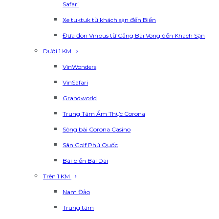
Safari
Xe tuktuk từ khách sạn đến Biển
Đưa đón Vinbus từ Cảng Bãi Vòng đến Khách Sạn
Dưới 1 KM
VinWonders
VinSafari
Grandworld
Trung Tâm Ẩm Thực Corona
Sòng bài Corona Casino
Sân Golf Phú Quốc
Bãi biển Bãi Dài
Trên 1 KM
Nam Đảo
Trung tâm