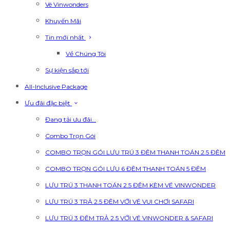
Vé Vinwonders
Khuyến Mãi
Tin mới nhất
Về Chúng Tôi
Sự kiện sắp tới
All-Inclusive Package
Ưu đãi đặc biệt
Đang tải ưu đãi…
Combo Trọn Gói
COMBO TRỌN GÓI LƯU TRÚ 3 ĐÊM THANH TOÁN 2.5 ĐÊM
COMBO TRỌN GÓI LƯU 6 ĐÊM THANH TOÁN 5 ĐÊM
LƯU TRÚ 3 THANH TOÁN 2.5 ĐÊM KÈM VÉ VINWONDER
LƯU TRÚ 3 TRẢ 2.5 ĐÊM VỚI VÉ VUI CHƠI SAFARI
LƯU TRÚ 3 ĐÊM TRẢ 2.5 VỚI VÉ VINWONDER & SAFARI