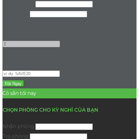
Nhận phòng
Trả phòng
Người lớn
-
+
Mã Khuyến Mãi
(
Không Bắt Buộc
)
Có sẵn tối nay
CHỌN PHÒNG CHO KỲ NGHỈ CỦA BẠN
Nhận phòng
Trả phòng