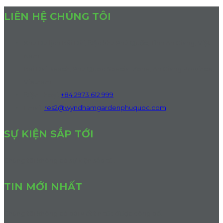
LIÊN HỆ CHÚNG TÔI
Khu Du lịch Bãi Dài, Đặc khu Phú Quốc, Tỉnh An Giang, Việt
Nam
Bai Dai Beach, Phu Quoc Special Zone, An Giang Province,
Vietnam
Điện Thoại
:
+84 2973 612 999
Email:
res2@wyndhamgardenphuquoc.com
SỰ KIỆN SẮP TỚI
Chúng tôi không có sự kiện sắp tới.
TIN MỚI NHẤT
Chúng tôi không có bài viết tin tức được công bố.