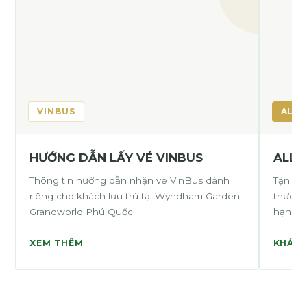
VINBUS
ALL-
HƯỚNG DẪN LẤY VÉ VINBUS
ALL-
Thông tin hướng dẫn nhận vé VinBus dành
Tận hưở
riêng cho khách lưu trú tại Wyndham Garden
thực, đ
Grandworld Phú Quốc.
hạn.
XEM THÊM
KHÁM 