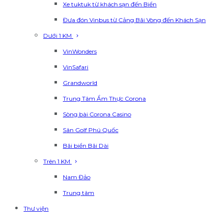
Xe tuktuk từ khách sạn đến Biển
Đưa đón Vinbus từ Cảng Bãi Vòng đến Khách Sạn
Dưới 1 KM
VinWonders
VinSafari
Grandworld
Trung Tâm Ẩm Thực Corona
Sòng bài Corona Casino
Sân Golf Phú Quốc
Bãi biển Bãi Dài
Trên 1 KM
Nam Đảo
Trung tâm
Thư viện