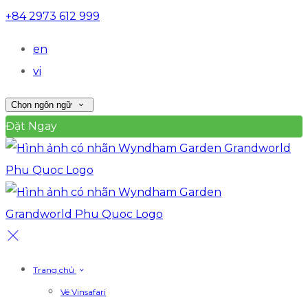
+84 2973 612 999
en
vi
Chọn ngôn ngữ
Đặt Ngay
Trang chủ
Vé Vinsafari