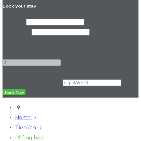
Book your stay
Check In
Check Out
Adults
-
+
Promo Code (Optional)
Home
Tiện ích
Phòng họp