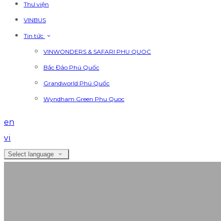
Thư viện
VINBUS
Tin tức
VINWONDERS & SAFARI PHU QUOC
Bắc Đảo Phú Quốc
Grandworld Phú Quốc
Wyndham Green Phu Quoc
en
vi
Select language