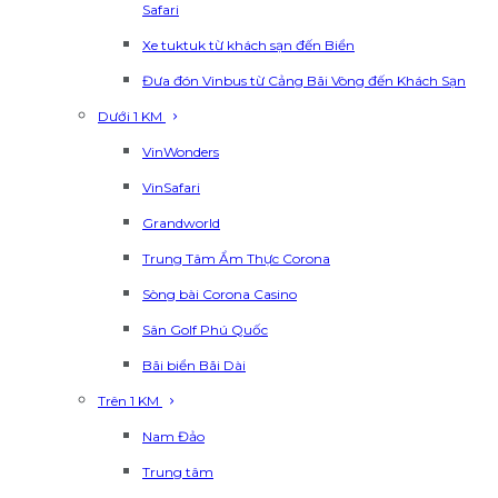
Safari
Xe tuktuk từ khách sạn đến Biển
Đưa đón Vinbus từ Cảng Bãi Vòng đến Khách Sạn
Dưới 1 KM
VinWonders
VinSafari
Grandworld
Trung Tâm Ẩm Thực Corona
Sòng bài Corona Casino
Sân Golf Phú Quốc
Bãi biển Bãi Dài
Trên 1 KM
Nam Đảo
Trung tâm