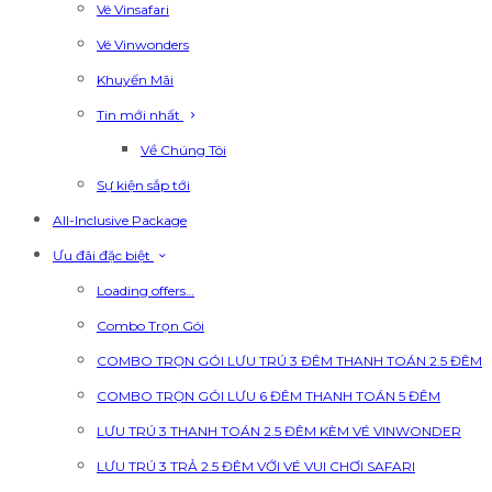
Vé Vinsafari
Vé Vinwonders
Khuyến Mãi
Tin mới nhất
Về Chúng Tôi
Sự kiện sắp tới
All-Inclusive Package
Ưu đãi đặc biệt
Loading offers…
Combo Trọn Gói
COMBO TRỌN GÓI LƯU TRÚ 3 ĐÊM THANH TOÁN 2.5 ĐÊM
COMBO TRỌN GÓI LƯU 6 ĐÊM THANH TOÁN 5 ĐÊM
LƯU TRÚ 3 THANH TOÁN 2.5 ĐÊM KÈM VÉ VINWONDER
LƯU TRÚ 3 TRẢ 2.5 ĐÊM VỚI VÉ VUI CHƠI SAFARI