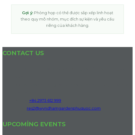
Gợi ý:
Phòng họp có thể được sắp xếp linh hoạt
theo quy mô nhóm, mục đích sự kiện và yêu cầu
riêng của khách hàng.
CONTACT US
Khu Du lịch Bãi Dài, Đặc khu Phú Quốc, Tỉnh An Giang, Việt
Nam
Bai Dai Beach, Phu Quoc Special Zone, An Giang Province,
Vietnam
Phone:
+84 2973 612 999
Email:
res2@wyndhamgardenphuquoc.com
UPCOMING EVENTS