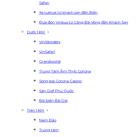
Safari
Xe tuktuk từ khách sạn đến Biển
Đưa đón Vinbus từ Cảng Bãi Vòng đến Khách Sạn
Dưới 1 KM
VinWonders
VinSafari
Grandworld
Trung Tâm Ẩm Thực Corona
Sòng bài Corona Casino
Sân Golf Phú Quốc
Bãi biển Bãi Dài
Trên 1 KM
Nam Đảo
Trung tâm