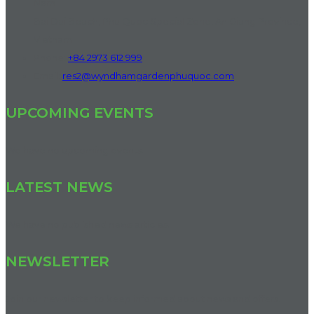
Nam
Bai Dai Beach, Phu Quoc Special Zone, An Giang Province,
Vietnam
Phone:
+84 2973 612 999
Email:
res2@wyndhamgardenphuquoc.com
UPCOMING EVENTS
We have no upcoming events.
LATEST NEWS
We have no published news articles.
NEWSLETTER
Join our newsletter to keep informed about news and offers.