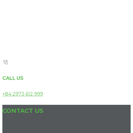
CALL US
+84 2973 612 999
CONTACT US
Khu Du lịch Bãi Dài, Đặc khu Phú Quốc, Tỉnh An Giang, Việt