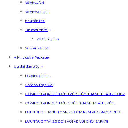
Vé Vinsafari
Vé Vinwonders
Khuyến Mãi
Tin mới nhất
Về Chúng Tôi
Sự kiện sắp tới
All-Inclusive Package
Ưu đãi đặc biệt
Loading offers…
Combo Trọn Gói
COMBO TRỌN GÓI LƯU TRÚ 3 ĐÊM THANH TOÁN 2.5 ĐÊM
COMBO TRỌN GÓI LƯU 6 ĐÊM THANH TOÁN 5 ĐÊM
LƯU TRÚ 3 THANH TOÁN 2.5 ĐÊM KÈM VÉ VINWONDER
LƯU TRÚ 3 TRẢ 2.5 ĐÊM VỚI VÉ VUI CHƠI SAFARI