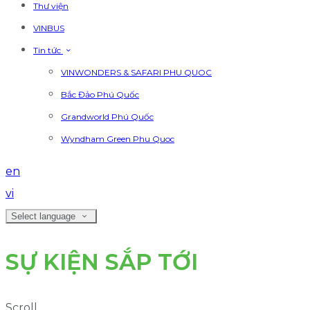
Thư viện
VINBUS
Tin tức
VINWONDERS & SAFARI PHU QUOC
Bắc Đảo Phú Quốc
Grandworld Phú Quốc
Wyndham Green Phu Quoc
en
vi
Select language
SỰ KIỆN SẮP TỚI
Scroll