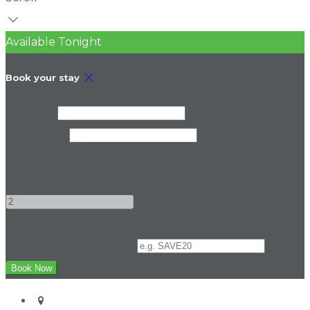
Available Tonight
Book your stay
Check In
Check Out
Adults
-
+
Promo Code (Optional)